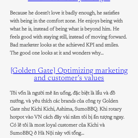
Because he doesn’t love it badly enough, he satisfies
with being in the comfort zone. He enjoys being with
what he is, instead of being what is beyond him. He
feels good with staying still, instead of moving forward.
Bad marketer looks at the achieved KPI and smiles.
The good one looks at it and wonders why…
[Golden Gate] Optimizing marketing
and customer’s values
Tôi vốn là người mê ăn uống, đặc biệt là lẩu và đồ
nướng, và yêu thích các brands của công ty Golden
Gate như Kichi Kichi, Ashima, SumoBBQ. Khi rotary
hotpot vào VN cách đây vài năm tôi bị ấn tượng ngay.
Có lẽ tôi là most loyal customer của Kichi và
SumoBBQ ở Hà Nội này với tổng…