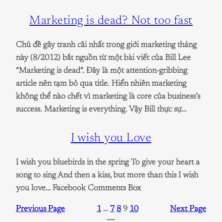
Marketing is dead? Not too fast
Chủ đề gây tranh cãi nhất trong giới marketing tháng
này (8/2012) bắt nguồn từ một bài viết của Bill Lee
“Marketing is dead“. Đây là một attention-gribbing
article nên tạm bỏ qua title. Hiển nhiên marketing
không thể nào chết vì marketing là core của business’s
success. Marketing is everything. Vậy Bill thực sự…
I wish you Love
I wish you bluebirds in the spring To give your heart a
song to sing And then a kiss, but more than this I wish
you love… Facebook Comments Box
Previous Page
1
…
7
8
9
10
Next Page