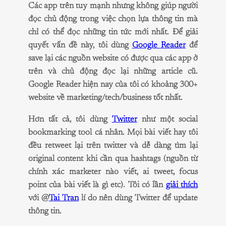
Các app trên tuy mạnh nhưng không giúp người
đọc chủ động trong việc chọn lựa thông tin mà
chỉ có thể đọc những tin tức mới nhất. Để giải
quyết vấn đề này, tôi dùng
Google Reader
để
save lại các nguồn website có được qua các app ở
trên và chủ động đọc lại những article cũ.
Google Reader hiện nay của tôi có khoảng 300+
website về marketing/tech/business tốt nhất.
Hơn tất cả, tôi dùng
Twitter
như một social
bookmarking tool cá nhân. Mọi bài viết hay tôi
đều retweet lại trên twitter và dễ dàng tìm lại
original content khi cần qua hashtags (nguồn từ
chính xác marketer nào viết, ai tweet, focus
point của bài viết là gì etc). Tôi có lần
giải thích
với @
Tai Tran
lí do nên dùng Twitter để update
thông tin.