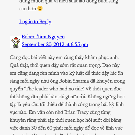
đừng muộn quá vì hiệu suất lao động buổi sáng
cao hơn
Log in to Reply
Robert Tam Nguyen
September 20, 2012 at 6:55 pm
Càng đọc bài viết này em càng thấy khâm phục anh.
Quả thật, thói quen dậy sớm rất quan trọng. Dạo này
em cũng đang rèn mình vào kỷ luật để thức dậy lúc 5h
sáng mỗi ngày như ông Robin Sharma đã khuyên trong
quyển ‘The leader who had no title’. Về thói quen đọc
thì không cần phải bàn cãi gì nữa rồi. Không ngừng học
tập là yêu cầu tối thiểu để thành công trong bất kỳ lĩnh
vực nào. Em vẫn còn nhớ Brian Tracy cũng từng
khuyên rằng phải tập thói quen học hỏi suốt đời bằng
việc dành 30 đến 60 phút mỗi ngày để đọc về lĩnh vực