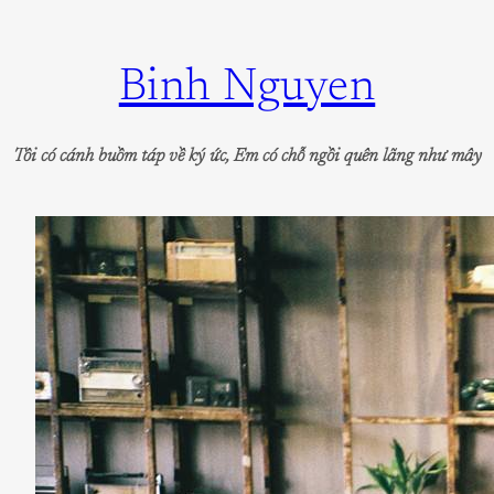
Skip
to
Binh Nguyen
content
Tôi có cánh buồm táp về ký ức, Em có chỗ ngồi quên lãng như mây