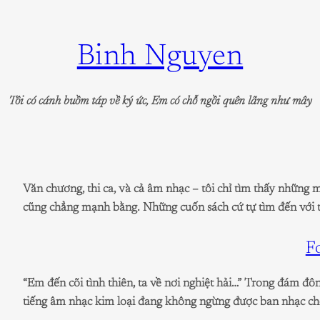
Skip
to
Binh Nguyen
content
Tôi có cánh buồm táp về ký ức, Em có chỗ ngồi quên lãng như mây
Văn chương, thi ca, và cả âm nhạc – tôi chỉ tìm thấy những
cũng chẳng mạnh bằng. Những cuốn sách cứ tự tìm đến với tôi, 
F
“Em đến cõi tình thiên, ta về nơi nghiệt hải…” Trong đám đô
tiếng âm nhạc kim loại đang không ngừng được ban nhạc chơ