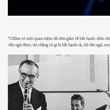
“Céline có một quan niệm rất đơn giản về bất hạnh: nhìn chu
vẫn ngủ được, thì chẳng có gì là bất hạnh cả, chỉ cần ngủ, m