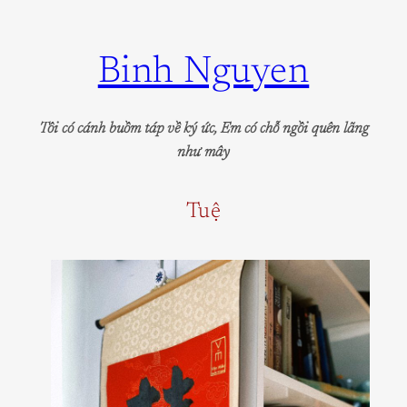
Skip
to
Binh Nguyen
content
Tôi có cánh buồm táp về ký ức, Em có chỗ ngồi quên lãng
như mây
Tuệ