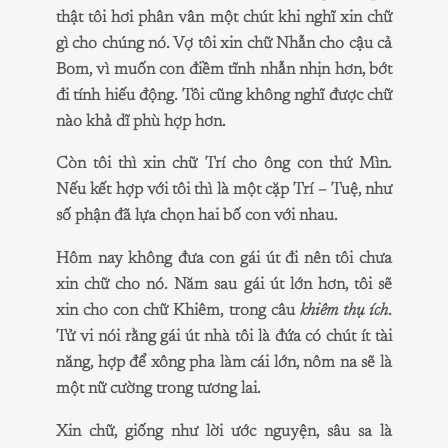
thật tôi hơi phân vân một chút khi nghĩ xin chữ
gì cho chúng nó. Vợ tôi xin chữ Nhẫn cho cậu cả
Bom, vì muốn con điềm tĩnh nhẫn nhịn hơn, bớt
đi tính hiếu động. Tôi cũng không nghĩ được chữ
nào khả dĩ phù hợp hơn.
Còn tôi thì xin chữ Trí cho ông con thứ Mìn.
Nếu kết hợp với tôi thì là một cặp Trí – Tuệ, như
số phận đã lựa chọn hai bố con với nhau.
Hôm nay không đưa con gái út đi nên tôi chưa
xin chữ cho nó. Năm sau gái út lớn hơn, tôi sẽ
xin cho con chữ Khiêm, trong câu
khiêm thụ ích
.
Tử vi nói rằng gái út nhà tôi là đứa có chút ít tài
năng, hợp để xông pha làm cái lớn, nôm na sẽ là
một nữ cường trong tương lai.
Xin chữ, giống như lời ước nguyện, sâu sa là